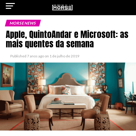
MORSE NEWS
Apple, QuintoAndar e Microsoft: as
mais quentes da semana
ok
Published
7 anos ago
on
1 de julho de 2019
pp
n