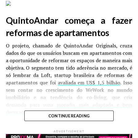
QuintoAndar começa a fazer
reformas de apartamentos
O projeto, chamado de QuintoAndar Originals, cruza
dados do que os usuários buscam em apartamentos com
a oportunidade de reformar os espaços de maneira mais
objetiva. O segmento tem tido aderência no mercado, é
só lembrar da Loft, startup brasileira de reformas de
apartamentos que foi
avaliada em US$ 1,5 bilhão
. Isso
sem contar no crescimento do WeWork no mundo
imobiliário e na tendência do co-living, que cria
demanda para uma
moradia mais adaptada e bem
decorada
.
CONTINUE READING
Jony Ive sai da Apple depois de
ADVERTISEMENT