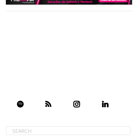
23 anos
Icônico designer
do iPod e do iPhone anunciou saída da
Apple para criar sua própria consultoria
LoveFrom
(cujo
nome, inclusive é inspirado em uma fala de Steve Jobs).
Para analistas, a saída de Ive marca o “
fim da era do
hardware
” da empresa. Anúncio foi feito na mesma
semana em que a companhia
adquiriu a startup de
direção autônoma Drive.ai
– que tinha sido avaliada em
US$ 200 milhões (e que o
Apple Music chegou a 60
milhões de assinantes
).
Microsoft inicia venda de
“Cortana” separada do Windows
Assistente de voz da Microsoft começa a ser
comercializada como app. O movimento sugere que a
Microsoft vai escolher atualizar a Cortana independente
do Windows no futuro, e que a gigante tecnológica está