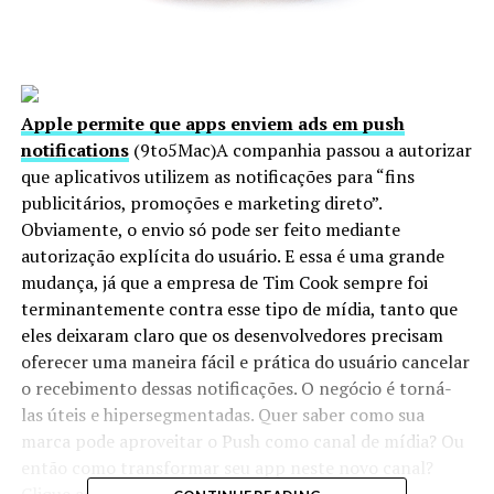
Apple permite que apps enviem ads em push
notifications
(9to5Mac)A companhia passou a autorizar
que aplicativos utilizem as notificações para “fins
publicitários, promoções e marketing direto”.
Obviamente, o envio só pode ser feito mediante
autorização explícita do usuário. E essa é uma grande
mudança, já que a empresa de Tim Cook sempre foi
terminantemente contra esse tipo de mídia, tanto que
eles deixaram claro que os desenvolvedores precisam
oferecer uma maneira fácil e prática do usuário cancelar
o recebimento dessas notificações. O negócio é torná-
las úteis e hipersegmentadas. Quer saber como sua
marca pode aproveitar o Push como canal de mídia? Ou
então como transformar seu app neste novo canal?
Clique
aqui
.