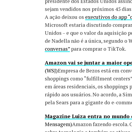
presidente dos Estados Unidos assin
sejam vendidos nos próximos 45 dias 
A ação deixou os
executivos do app “
Microsoft estaria discutindo comprar
Unidos – e que o valor da aquisição 
de Nadella não é a única, segundo o W
conversas”
para comprar o TikTok.
Amazon vai se juntar a maior op
(WSJ)
Empresa de Bezos está em conve
shoppings como “fulfillment centers”,
em áreas residenciais, os shoppings
rápido aos usuários. No acordo, a Si
pela Sears para a gigante do e-comm
Magazine Luiza entra no mundo d
Mensagem)
Amazon fazendo escola. 