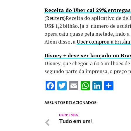
Receita do Uber cai 29%,entreg
(Reuters)
Receita do aplicativo de de
US$ 1,2 bilhão. Já o número de usuár
opera caiu quase pela metade, indo a
Além disso, a
Uber comprou a britâni
Disney + deve ser lançado no Br
Disney, que chegou a 60,5 milhões de
segundo parte da imprensa, o preço p
Facebook
Twitter
Email
WhatsAp
Linked
Sha
ASSUNTOS RELACIONADOS:
DON'T MISS
Tudo em um!