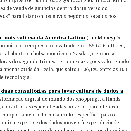
 da empresa de publicidade geolocalizada InLoco Mídia.
es de venda de anúncios dentro do universo do
Ads” para lidar com os novos negócios focados nos
a mais valiosa da América Latina
(InfoMoney)
De
omática, a empresa foi avaliada em US$ 60,6 bilhões,
pital aberto na bolsa americana Nasdaq, a empresa
doras do segundo trimestre, com suas ações valorizando
xa apenas atrás da Tesla, que saltou 106,1%, entre as 100
de tecnologia.
duas consultorias para levar cultura de dados a
nsformação digital do mundo dos shoppings, a Hands
 consultorias especializadas no setor, para oferecer
e comportamento do consumidor específico para o
 é unir a expertise dos dados móveis à experiência de
uma ferramenta capaz de mudar o jogo para os shoppings.