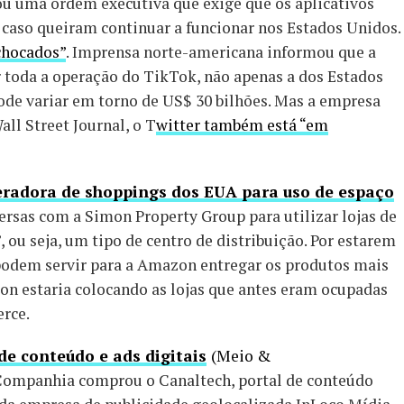
ou uma ordem executiva que exige que os aplicativos
caso queiram continuar a funcionar nos Estados Unidos.
chocados”
. Imprensa norte-americana informou que a
 toda a operação do TikTok, não apenas a dos Estados
pode variar em torno de US$ 30 bilhões. Mas a empresa
all Street Journal, o T
witter também está “em
eradora de shoppings dos EUA para uso de espaço
rsas com a Simon Property Group para utilizar lojas de
 ou seja, um tipo de centro de distribuição. Por estarem
 podem servir para a Amazon entregar os produtos mais
mon estaria colocando as lojas que antes eram ocupadas
erce.
e conteúdo e ads digitais
(Meio &
Companhia comprou o Canaltech, portal de conteúdo