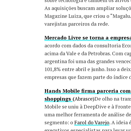
sobre tecnologia e também os ativos
As aquisições buscam ampliar soluçõ
Magazine Luiza, que criou o “Magalu
varejistas parceiros da rede.
Mercado Livre se torna a empres
acordo com dados da consultoria Econ
acima da Vale e da Petrobras. Com ca
argentina foi uma das grandes vence
101,8% entre abril e junho. Isso a dei
empresas que fazem parte do índice 
Hands Mobile firma parceria com 
shoppings
(
Abrasce)
De olho na tra
Mobile se uniu à DeepDive e à Fronte,
uma melhor ferramenta de análise d
segmento: o
Farol do Varejo
. A ideia
executivos especialistas para levar 