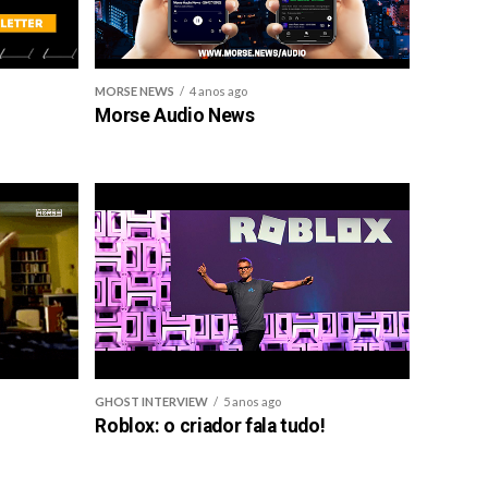
MORSE NEWS
4 anos ago
Morse Audio News
GHOST INTERVIEW
5 anos ago
Roblox: o criador fala tudo!