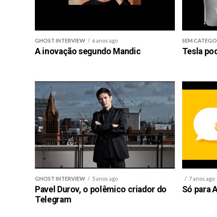
GHOST INTERVIEW
6 anos ago
SEM CATEGO
A inovação segundo Mandic
Tesla po
GHOST INTERVIEW
5 anos ago
7 anos ago
Pavel Durov, o polêmico criador do
Só para A
Telegram