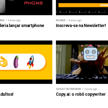
RIA
5 anos ago
MORSE
4 anos ago
deria lançar smartphone
Inscreva-se na Newsletter!
GHOST INTERVIEW
5 anos ago
dultos!
Copy.ai: o robô copywriter