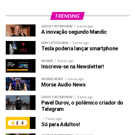
estruturas gigantescas, convidados de peso, megashows
ao vivo e multi experiências para todos os participantes.
TRENDING
Não à toa, ganhou o status de “Rock in Rio” e
“Disneylândia” do marketing digital. Este ano, o evento
GHOST INTERVIEW
6 anos ago
A inovação segundo Mandic
recebeu mais de 11 mil pessoas, 130 palestrantes e 180
horas de programação ao longo dos dias 26 e 28 de
SEM CATEGORIA
5 anos ago
outubro. Por problemas e desafios de infraestrutura, a
Tesla poderia lançar smartphone
empresa decidiu mudar a cidade do evento para São
MORSE
4 anos ago
Paulo e já tem data marcado para a próxima edição, que
Inscreva-se na Newsletter!
acontecerá nos dias 8 a 10 de novembro.
MORSE NEWS
4 anos ago
/Following Up
Morse Audio News
Aquelas notícias que merecem um retorno
GHOST INTERVIEW
5 anos ago
Pavel Durov, o polêmico criador do
Telegram
7 anos ago
Só para Adultos!