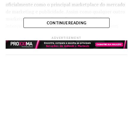
oficialmente como o principal marketplace do mercado
de marketing e publicidade. Assim como qualquer outro
marketplace, o novo Scape Report permitirá que
CONTINUE READING
interessados em buscar empresas e soluções possam
fazer suas buscas por Categorias e Subcategorias, além
ADVERTISEMENT
de buscas abertas por nomes e palavras chave. Além das
buscas, será possível também fazer a comparação entre
soluções além de deixar e avaliar reviews. Para as
empresas que oferecerem suas soluções através do
marketplace existe também uma série de
funcionalidades com foco em potencializar a geração de
leads e insights de negócios.
02/
Como aposta no social commerce e nos creators,
Amazon lança novo recurso chamado Inspire, um
hub de conteúdo para os clientes descobrirem e
explorarem produtos
O recurso permite conteúdos em vídeos e fotos que