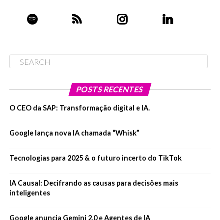
podem ser criados por marcas, influenciadores e outros
clientes. O formato é baseado em rolagem permitindo o
engajamento por curtidas e compras através dos links
da Amazon. O movimento pretende concorrer com
Instagram e TikTok onde influenciadores promovem os
produtos. O novo recurso começará a ser distribuído
para usuários selecionados dos EUA a partir do início de
dezembro e estará disponível para todos os usuários do
POSTS RECENTES
país nos próximos meses. De acordo com a empresa, o
O CEO da SAP: Transformação digital e IA.
Inspire vai ajudar influenciadores a expandir os negócios
que já construíram na Amazon, dando ao público a
Google lança nova IA chamada “Whisk”
conveniência de comprar itens e consumir conteúdo
direto no aplicativo da Amazon.
Tecnologias para 2025 & o futuro incerto do TikTok
03/
Semelhante ao Spotify, ifood lança retrospectiva
de 2022 com dados de comportamento de cada
IA Causal: Decifrando as causas para decisões mais
usuário
inteligentes
Nela, os usuários conseguem conferir quantas vezes
Google anuncia Gemini 2.0 e Agentes de IA