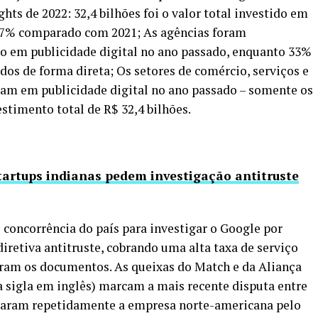
ights de 2022: 32,4 bilhões foi o valor total investido em
e 7% comparado com 2021; As agências foram
o em publicidade digital no ano passado, enquanto 33%
os de forma direta; Os setores de comércio, serviços e
ram em publicidade digital no ano passado – somente os
stimento total de R$ 32,4 bilhões.
tartups indianas pedem investigação antitruste
concorrência do país para investigar o Google por
retiva antitruste, cobrando uma alta taxa de serviço
ram os documentos. As queixas do Match e da Aliança
na sigla em inglês) marcam a mais recente disputa entre
ticaram repetidamente a empresa norte-americana pelo