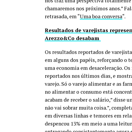
nos traz uma perspectiva totalmente
chamaremos nos próximos anos.” Fal
retrasada, em “
Uma boa conversa
“.
Resultados de varejistas represe
Arezzo&Co desabam
Os resultados reportados de varejist
em alguns dos papéis, reforçando o t
uma economia em desaceleração. Os 
reportados nos últimos dias, e mostr
varejo. Só o varejo alimentar e as f
no alimentar o consumo está concent
acabam de receber o salário,” disse um
não vai sobrar muita coisa.”, complet
em diversas linhas e temores em rela
despencou 13% em meio a uma leitura
entregando consistentemente agora 