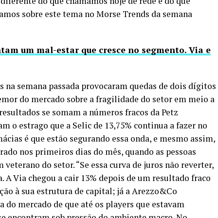
 diferente do que chamamos hoje de rede e do que
amos sobre este tema no Morse Trends da semana
ntam um mal-estar que cresce no segmento. Via e
as na semana passada provocaram quedas de dois dígitos
emor do mercado sobre a fragilidade do setor em meio a
resultados se somam a números fracos da Petz
am o estrago que a Selic de 13,75% continua a fazer no
armácias é que estão segurando essa onda, e mesmo assim,
rado nos primeiros dias do mês, quando as pessoas
 veterano do setor. “Se essa curva de juros não reverter,
a. A Via chegou a cair 13% depois de um resultado fraco
ção à sua estrutura de capital; já a Arezzo&Co
 do mercado de que até os players que estavam
se encontram sob pressão do ambiente macro. No