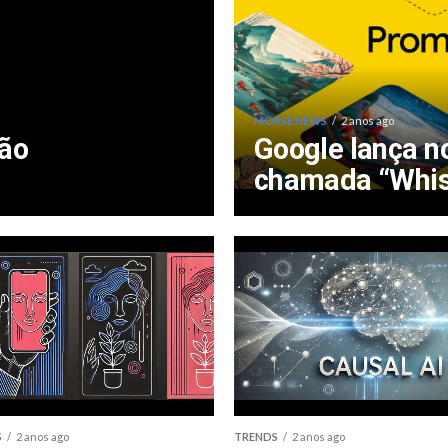
MORSE NEWS
2 anos ago
ão
Google lança n
chamada “Whi
S
2 anos ago
TRENDS
2 anos ago