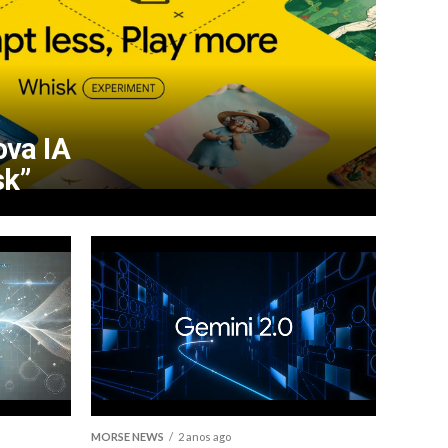
ova IA
sk”
MORSE NEWS
2 anos ago