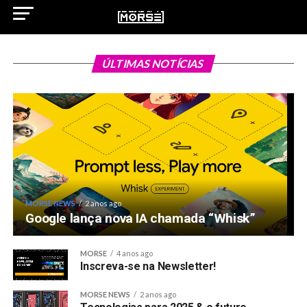
GHOST INTERVIEW
2 anos ago
ÚLTIMAS NOTÍCIAS
O CEO da SAP: Transformação digital e IA.
MORSE NEWS
2 anos ago
Google lança nova IA chamada “Whisk”
MORSE
4 anos ago
Inscreva-se na Newsletter!
MORSE NEWS
2 anos ago