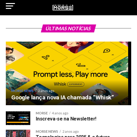
GHOST INTERVIEW
2 anos ago
ÚLTIMAS NOTÍCIAS
O CEO da SAP: Transformação digital e IA.
MORSE NEWS
2 anos ago
Google lança nova IA chamada “Whisk”
MORSE
4 anos ago
Inscreva-se na Newsletter!
MORSE NEWS
2 anos ago