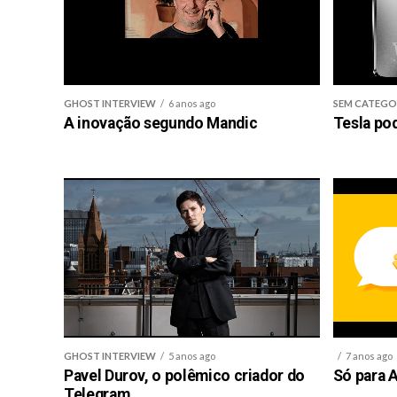
GHOST INTERVIEW
6 anos ago
SEM CATEGO
A inovação segundo Mandic
Tesla po
GHOST INTERVIEW
5 anos ago
7 anos ago
Pavel Durov, o polêmico criador do
Só para A
Telegram