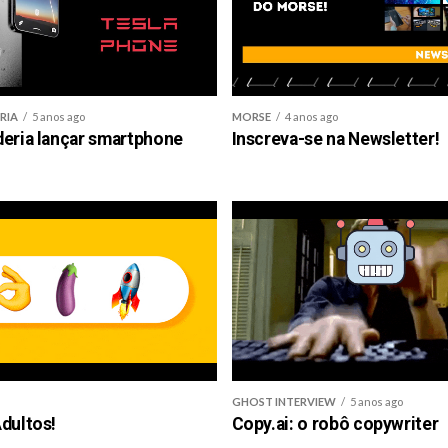
RIA
5 anos ago
MORSE
4 anos ago
deria lançar smartphone
Inscreva-se na Newsletter!
GHOST INTERVIEW
5 anos ago
dultos!
Copy.ai: o robô copywriter