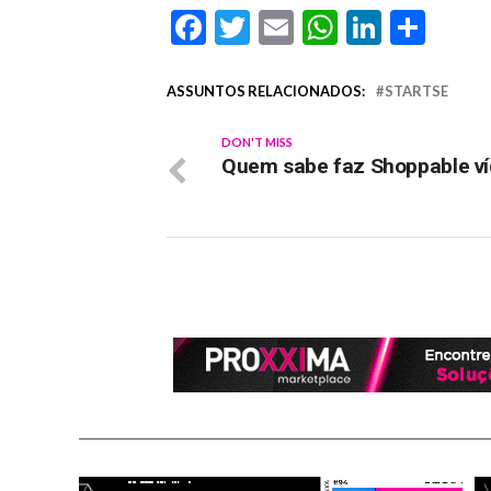
Facebook
Twitter
Email
WhatsAp
Linked
Sha
ASSUNTOS RELACIONADOS:
STARTSE
DON'T MISS
Quem sabe faz Shoppable v