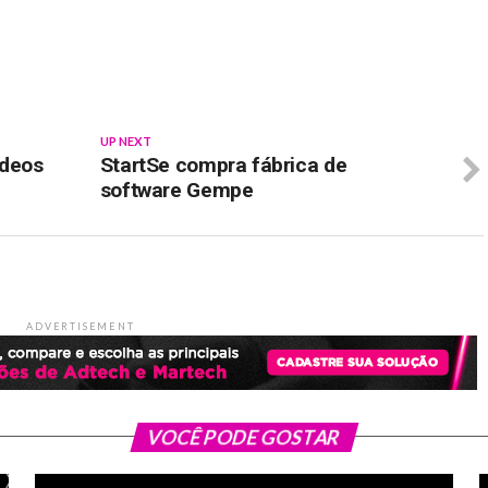
p
In
re
UP NEXT
ídeos
StartSe compra fábrica de
software Gempe
ADVERTISEMENT
VOCÊ PODE GOSTAR