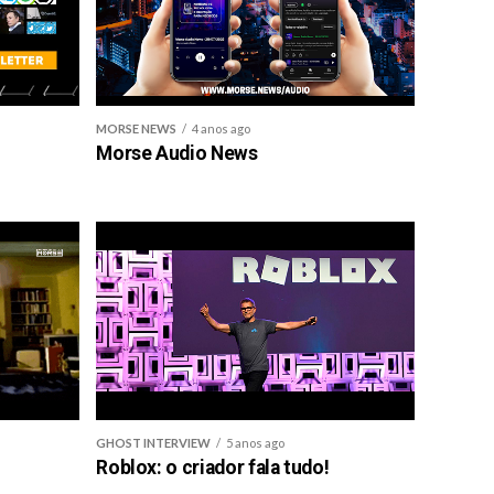
MORSE NEWS
4 anos ago
Morse Audio News
GHOST INTERVIEW
5 anos ago
Roblox: o criador fala tudo!