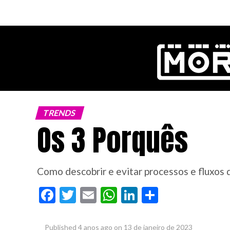
ok
TRENDS
Os 3 Porquês
pp
n
Como descobrir e evitar processos e fluxos
Facebook
Twitter
Email
WhatsApp
LinkedIn
Share
Published
4 anos ago
on
13 de janeiro de 2023