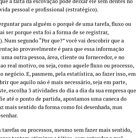
 que a falta da escovação pode deixar ele sem dentes no
vida pessoal e profissional (estratégico).
erguntar para alguém o porquê de uma tarefa, fluxo ou
i ser porque esta foi a forma de se registrar,
). Num segundo “Por que?” você vai descobrir que a
entação provavelmente é para que essa informação
 uma outra pessoa, área, cliente ou fornecedor, e no
 ao real motivo, ou seja, como aquele fluxo ou processo,
 negócio. E, pasmem, pela estatística, ao fazer isso, em
rir que aquilo não é mais necessário, seja em parte,
ste, escolha 3 atividades do dia a dia da sua empresa que
fie até o ponto de partida, apostamos uma caneca do
z mais sentido da forma como foi desenhada, mas
esenhar.
s tarefas ou processos, mesmo sem fazer mais sentido,