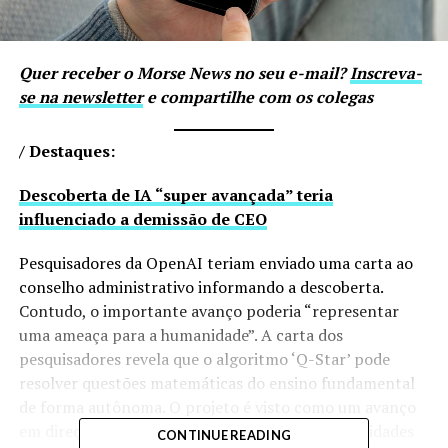
Quer receber o Morse News no seu e-mail?
Inscreva-
se na newsletter
e compartilhe com os colegas
/ Destaques:
Descoberta de IA “super avançada” teria
influenciado a demissão de CEO
Pesquisadores da OpenAI teriam enviado uma carta ao
conselho administrativo informando a descoberta.
Contudo, o importante avanço poderia “representar
uma ameaça para a humanidade”. A carta dos
pesquisadores revela que o algoritmo ‘Q-Star’ pode
resolver questões matemáticas do ensino fundamental
de forma autônoma. O projeto é visto como um avanço
em direção à inteligência artificial geral. As habilidades
CONTINUE READING