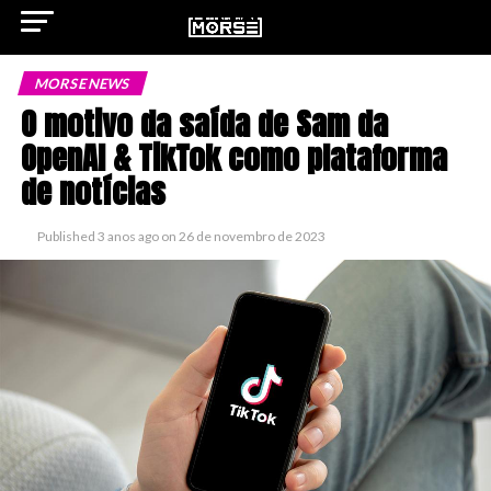
MORSE NEWS
O motivo da saída de Sam da
OpenAI & TikTok como plataforma
ok
de notícias
Published
3 anos ago
on
26 de novembro de 2023
pp
n