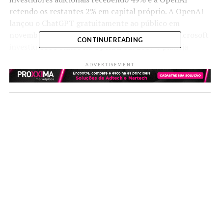
retendo os restantes 2% em capital próprio. A OpenAI
lançou o ChatGPT gratuitamente ao público em
novembro e estaria avaliada em $29 bilhões. A Microsoft
CONTINUE READING
investiu US$1 bilhão na OpenAI em 2019 e planeja
integrar o ChatGPT ao seu mecanismo de busca Bing
ADVERTISEMENT
como comentamos no último
Morse News
.
A Americanas descobre “inconsistências contábeis”
em seu balanço cuja materialidade pode chegar a R$
20 bilhões. Descoberta levou o CEO e o CFO a
renunciarem
A descoberta está centrada particularmente na dívida
da Americanas com seus fornecedores, que pode ter sido
subestimada ao longo dos últimos anos. O foco está em
um tipo de operação em que um banco paga o
fornecedor da companhia, que passa a dever
diretamente ao banco. Segundo a companhia, a
estimativa é que o efeito caixa das inconsistências seja