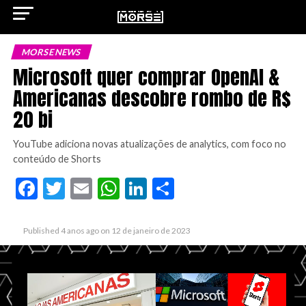
MORSE NEWS
Microsoft quer comprar OpenAI &
Americanas descobre rombo de R$
ok
20 bi
YouTube adiciona novas atualizações de analytics, com foco no
conteúdo de Shorts
Facebook
Twitter
Email
WhatsApp
LinkedIn
Share
pp
n
Published
4 anos ago
on
12 de janeiro de 2023