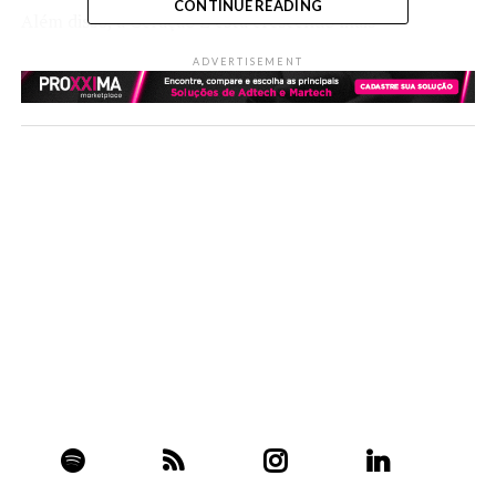
CONTINUE READING
Além disso, a Geração Z está crescendo mais
rapidamente no Pinterest, com um aumento de 30% em
ADVERTISEMENT
comparação com outras faixas etárias. Essa geração,
composta por nativos digitais, já começa sua jornada de
compra pelas plataformas sociais, e 76% dos usuários
dessa geração iniciam suas pesquisas de intenção de
compra online. Outro dado relevante é que 69% dos
brasileiros fazem uma compra após serem impactados
por anúncios em redes sociais.
Sonhar, planejar, idealizar. Essas são algumas das
palavras usadas para descrever a natureza de navegação
e consumo de conteúdo dentro da plataforma. As
pessoas não usam a plataforma para compartilhar o que
estão vivendo, ou o passado, mas sim para planejar o que
pode acontecer, há uma intenção de futuro.
A adoção de uma abordagem menos invasiva e mais
integrada ao conteúdo, além de uma navegação positiva