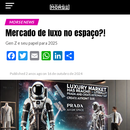
MORSE NEWS
Mercado de luxo no espaço?!
Gen Z e seu papel para 2025
ok
Facebook
Twitter
Email
WhatsApp
LinkedIn
Share
Published
2 anos ago
on
16 de outubro de 2024
pp
n