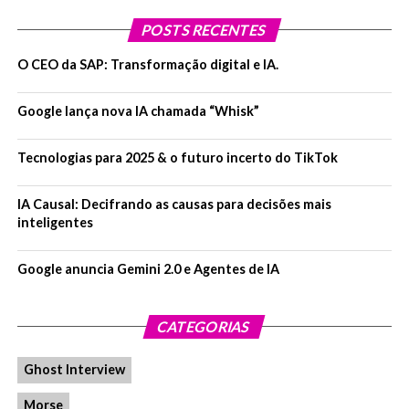
POSTS RECENTES
O CEO da SAP: Transformação digital e IA.
Google lança nova IA chamada “Whisk”
Tecnologias para 2025 & o futuro incerto do TikTok
IA Causal: Decifrando as causas para decisões mais
inteligentes
Google anuncia Gemini 2.0 e Agentes de IA
Você tem alguma sugestão de pauta para o próximo
CATEGORIAS
episódio? Nos informe no link abaixo.
Sugira uma pauta
para o próximo episódio
Ghost Interview
Morse