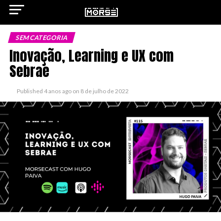
SEM CATEGORIA
Inovação, Learning e UX com
Sebrae
ok
Published
4 anos ago
on
8 de julho de 2022
pp
n