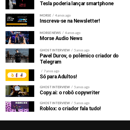
Tesla poderia lançar smartphone
MORSE
4 anos ago
Inscreva-se na Newsletter!
MORSE NEWS
4 anos ago
Morse Audio News
GHOST INTERVIEW
5 anos ago
Pavel Durov, o polêmico criador do
Telegram
7 anos ago
Só para Adultos!
GHOST INTERVIEW
5 anos ago
Copy.ai: o robô copywriter
GHOST INTERVIEW
5 anos ago
Roblox: o criador fala tudo!