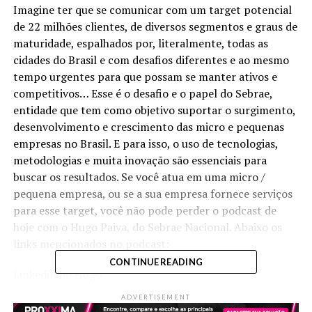
Imagine ter que se comunicar com um target potencial
de 22 milhões clientes, de diversos segmentos e graus de
maturidade, espalhados por, literalmente, todas as
cidades do Brasil e com desafios diferentes e ao mesmo
tempo urgentes para que possam se manter ativos e
competitivos… Esse é o desafio e o papel do Sebrae,
entidade que tem como objetivo suportar o surgimento,
desenvolvimento e crescimento das micro e pequenas
empresas no Brasil. E para isso, o uso de tecnologias,
metodologias e muita inovação são essenciais para
buscar os resultados. Se você atua em uma micro /
pequena empresa, ou se a sua empresa fornece serviços
para esse target, você não pode perder o podcast de
hoje com o Hugo Paiva, do Sebrae Nacional. Abaixo os
links mencionados no podcast:
CONTINUE READING
Linkedin do Hugo
Paiva:
https://www.linkedin.com/in/hugo-lumazzini/
ADVERTISEMENT
Cursos via Chatbot (Whatsapp, Telegram e Alexa), com