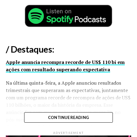
/ Destaques:
Apple anuncia recompra recorde de US$ 110 bi em
ações com resultado superando expectativa
Na última quinta-feira, a Apple anunciou resultados
trimestrais que superaram as expectativas, juntamente
com um programa recorde de recompra de ações de US$
110 bilhões, o maior da história da empresa. Esse
anúncio fez com que as ações subissem quase 7% no
CONTINUE READING
pós-mercado. Além disso, a Apple aumentou seu
dividendo em dinheiro em 4%. Apesar de uma queda na
receita trimestral, esta foi menor do que a esperada
ADVERTISEMENT