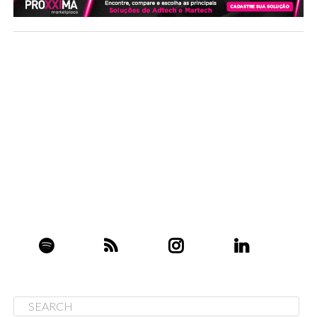
pelos analistas. O CEO Tim Cook otimista, indicou que
espera o retorno do crescimento da receita no trimestre
atual. Esses resultados indicam que a Apple pode estar
se recuperando no mercado de smartphones, mesmo
enfrentando forte concorrência e desafios regulatórios.
A ação da Apple, que historicamente é uma escolha
popular em Wall Street, havia caído 10% este ano devido
à fraca demanda pelo iPhone e à intensa competição na
China.
Mercado Livre tem lucro líquido de US$ 344 milhões
no primeiro trimestre
A receita líquida da empresa foi de US$ 4,3 bilhões, um
aumento de 36%, enquanto o resultado operacional
cresceu 29%, chegando a US$ 528 milhões. As operações
no Brasil e no México foram particularmente fortes. No
segmento de e-commerce, o Mercado Livre registrou
53,5 milhões de compradores únicos, um aumento de