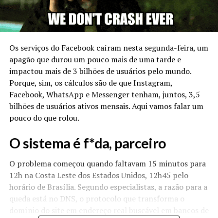
Os serviços do Facebook caíram nesta segunda-feira, um
apagão que durou um pouco mais de uma tarde e
impactou mais de 3 bilhões de usuários pelo mundo.
Porque, sim, os cálculos são de que Instagram,
Facebook, WhatsApp e Messenger tenham, juntos, 3,5
bilhões de usuários ativos mensais. Aqui vamos falar um
pouco do que rolou.
O sistema é f*da, parceiro
O problema começou quando faltavam 15 minutos para
12h na Costa Leste dos Estados Unidos, 12h45 pelo
horário de Brasília. Segundo especialistas, a razão para a
queda está no DNS, o protocolo que transforma o
domínio do site em endereço real buscável em bancos de