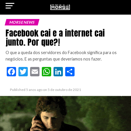
MORSE NEWS
Facebook cai e a internet cai
junto. Por que?!
ok
O que a queda dos servidores do Facebook significa para os
negócios. E as perguntas que deveríamos nos fazer.
Facebook
Twitter
Email
WhatsApp
LinkedIn
Share
pp
Published
5 anos ago
on
5 de outubro de 2021
n