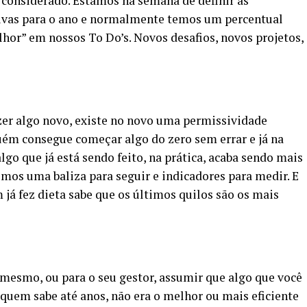
r considerado. Estamos na semana de definir as
ativas para o ano e normalmente temos um percentual
hor” em nossos To Do’s. Novos desafios, novos projetos,
zer algo novo, existe no novo uma permissividade
guém consegue começar algo do zero sem errar e já na
lgo que já está sendo feito, na prática, acaba sendo mais
emos uma baliza para seguir e indicadores para medir. E
m já fez dieta sabe que os últimos quilos são os mais
mesmo, ou para o seu gestor, assumir que algo que você
quem sabe até anos, não era o melhor ou mais eficiente