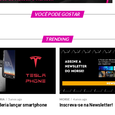
VOCÊ PODE GOSTAR
TRENDING
RIA
5 anos ago
MORSE
4 anos ago
deria lançar smartphone
Inscreva-se na Newsletter!