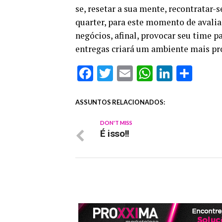
se, resetar a sua mente, recontrata
quarter, para este momento de avaliaç
negócios, afinal, provocar seu time 
entregas criará um ambiente mais pro
Facebook
Twitter
Email
WhatsAp
Linked
Sha
ASSUNTOS RELACIONADOS:
DON'T MISS
É isso!!