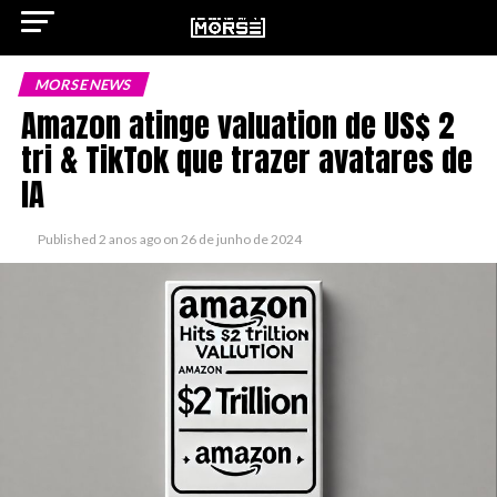
MORSE NEWS
Amazon atinge valuation de US$ 2
tri & TikTok que trazer avatares de
ok
IA
Published
2 anos ago
on
26 de junho de 2024
pp
n