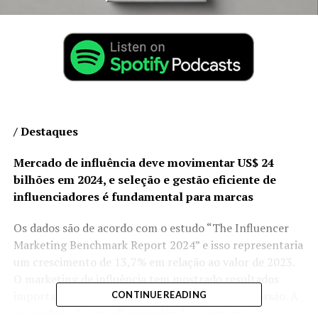
/ Destaques
Mercado de influência deve movimentar US$ 24
bilhões em 2024, e seleção e gestão eficiente de
influenciadores é fundamental para marcas
Os dados são de acordo com o estudo “The Influencer
Marketing Benchmark Report 2024” e isso representaria
um crescimento de 13,7% em relação ao valor de 2023.
O marketing de influência tem mostrado resultados
importantes em termos de engajamento e conversão. A
CONTINUE READING
capacidade de um influenciador de se conectar