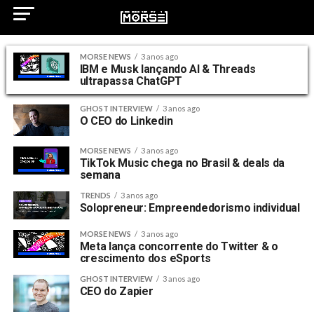
MORSE NEWS
3 anos ago
IBM e Musk lançando AI & Threads
ultrapassa ChatGPT
GHOST INTERVIEW
3 anos ago
O CEO do Linkedin
MORSE NEWS
3 anos ago
TikTok Music chega no Brasil & deals da
semana
TRENDS
3 anos ago
Solopreneur: Empreendedorismo individual
MORSE NEWS
3 anos ago
Meta lança concorrente do Twitter & o
crescimento dos eSports
GHOST INTERVIEW
3 anos ago
CEO do Zapier