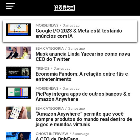
MORSE NEWS
3 anos ago
Google I/O 2023 & Meta está testando
anúncios com IA
SEM CATEGORIA
3 anos ago
Musk anuncia Linda Yaccarino como nova
CEO do Twitter
TRENDS
3 anos ago
Economia Fandom: A relação entre fãs e
entretenimento
MORSE NEWS
3 anos ago
PicPay integra apps de outros bancos & o
Amazon Anywhere
SEM CATEGORIA
3 anos ago
“Amazon Anywhere” permite que você
compre produtos do mundo real dentro de
jogos e mundos virtuais
GHOST INTERVIEW
3 anos ago
A CEO da OnlyFans